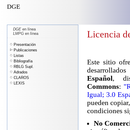
DGE
DGE
en línea
Licencia de
LMPG
en línea
Presentación
Publicaciones
Listas
Este sitio ofr
Bibliografía
RBLG Supl.
desarrollados
Adrados
Español
, di
CLAROS
LEXIS
Commons
:
"R
Igual; 3.0 Esp
pueden copiar,
condiciones si
No Comerci