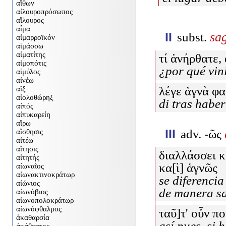
sa
II
subst.
τί ἀνήρθατε,
¿por qué vin
λέγε ἁγνὰ φ
di tras habe
III
adv.
-ῶς
διαλλάσσει κ
κα[ὶ] ἁγνῶς
se diferenci
de manera s
ταῦ]τ' οὖν π
así pues, si