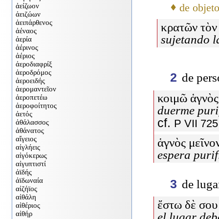
♦
de objet
κρατῶν τὸν 
sujetando l
2
de pers
κοιμῶ ἁγνὸς
duerme purif
cf.
P VII 725
ἁγνὸς μεῖνο
espera purif
3
de luga
ἔστω δὲ σου
el lugar deb