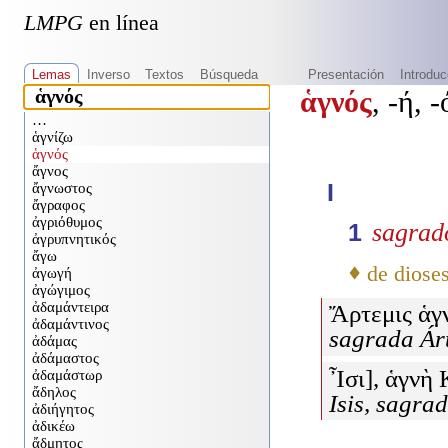
LMPG
en línea
Lemas
Inverso
Textos
Búsqueda
Presentación
Introduc
ἁγνός
, -ή, -
I
sagrad
1
♦
de diose
Ἄρτεμις ἁγ
sagrada Ár
Ἶσι], ἁγνὴ
Isis, sagra