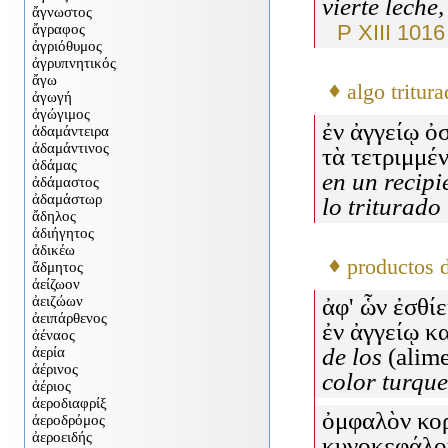
vierte leche
P XIII 1016
♦
algo tritur
ἐν ἀγγείῳ ὀ
τὰ τετριμμέ
en un recipi
lo triturado
♦
productos 
ἀφ' ὧν ἐσθίε
ἐν ἀγγείῳ κ
de los
(alim
color turqu
ὀμφαλὸν κορ
κυνοκεφάλου