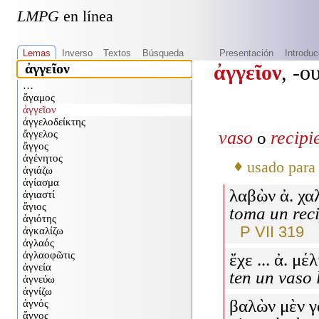
LMPG
en línea
Lemas
Inverso
Textos
Búsqueda
Presentación
Introduc
ἀγγεῖον
, -ο
vaso
recipi
o
♦
usado para 
λαβὼν ἀ. χα
toma un reci
P VII 319
ἔχε ... ἀ. μέ
ten un vaso 
βαλὼν μὲν γ