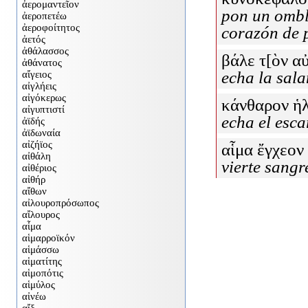
pon un ombl
corazón de 
βάλε τ[ὸν α
echa la sala
κάνθαρον ἡλι
echa el esca
αἷμα ἔγχεον 
vierte sangr